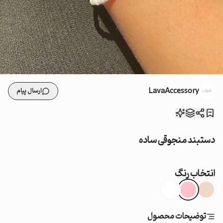
LavaAccessory
ارسال پیام
دستبند منجوقی ساده
انتخاب رنگ
توضیحات محصول