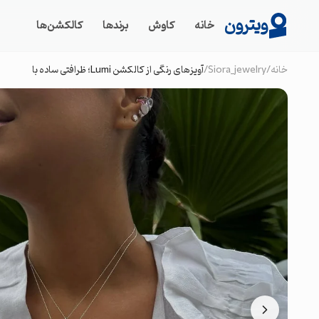
ویترون
خانه
کاوش
برندها
کالکشن‌ها
خانه
/
Siora_jewelry
/
آويزهاى رنگی از كالكشن Lumi؛ ظرافتى ساده با