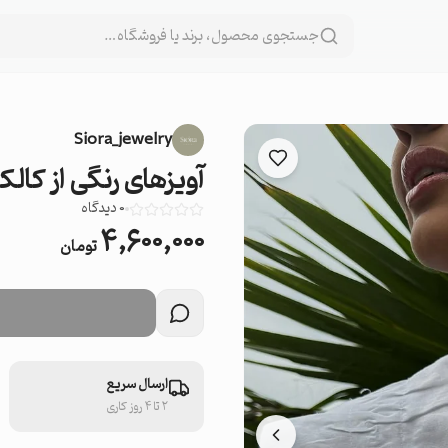
Siora_jewelry
آويزهاى رنگی از كالكشن Lumi؛ ظرافتى
0
دیدگاه
۴,۶۰۰,۰۰۰
تومان
ارسال سریع
۲ تا ۴ روز کاری