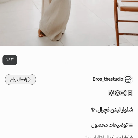
1
/
3
Eros_thestudio
ارسال پیام
شلوار لینن نچرال.✨
توضیحات محصول