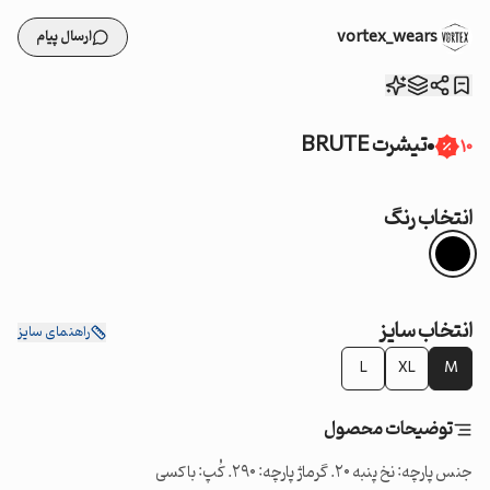
vortex_wears
ارسال پیام
تیشرت BRUTE
10
انتخاب رنگ
انتخاب سایز
راهنمای سایز
L
XL
M
توضیحات محصول
جنس پارچه: نخ پنبه ۲۰. گرماژ پارچه: ۲۹۰. کُپ: باکسی