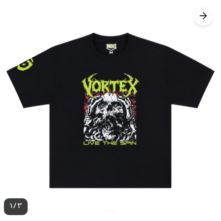
1
/
3