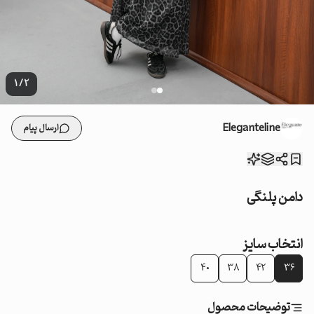
1
/
2
Eleganteline
ارسال پیام
دامن پلنگی
انتخاب سایز
40
38
42
36
توضیحات محصول