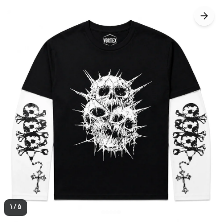
1
/
5