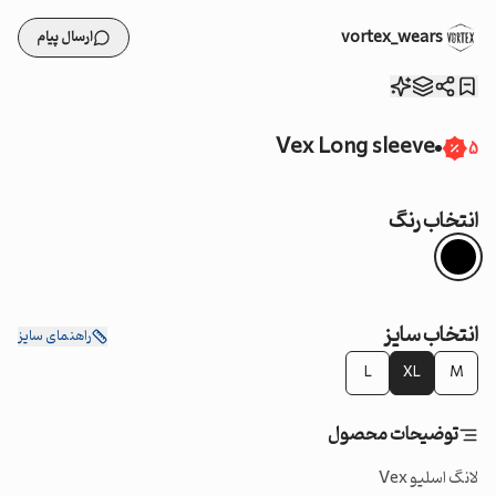
vortex_wears
ارسال پیام
Vex Long sleeve
5
انتخاب رنگ
انتخاب سایز
راهنمای سایز
L
XL
M
توضیحات محصول