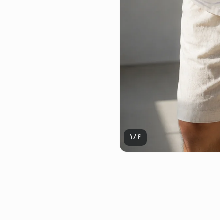
1
/
4