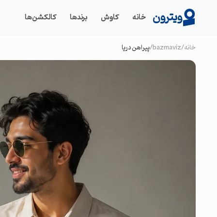
ویترون
خانه
کاوش
برندها
کالکشن‌ها
خانه
/
bazmaviz
/
پیراهن دریا