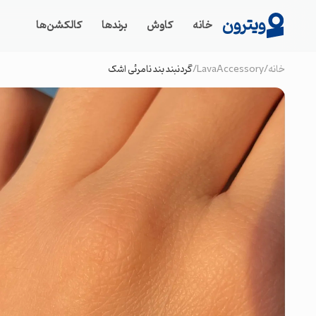
ویترون
خانه
کاوش
برندها
کالکشن‌ها
خانه
/
LavaAccessory
/
گردنبند بند نامرئی اشک