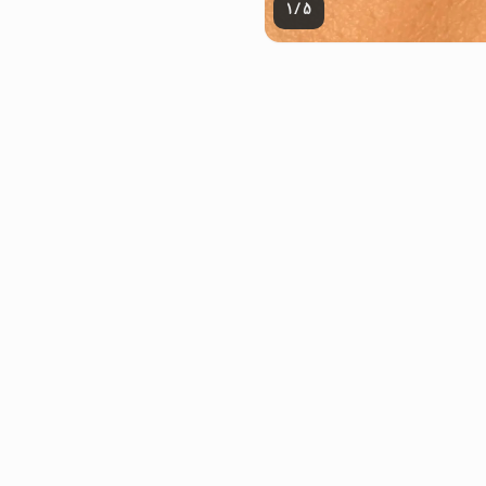
1
/
5